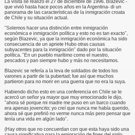
La visita se realizó el 27 de diciembre de 1996. Blazevic -
que vivió hasta hace pocos años en la Argentina- di un
panorama de las características de la inmigración croata
de Chile y su situación actual.
"Solemos hacer una distinción entre inmigración
económica e inmigración política y esto no es tan exacto",
según Blazevic, ya que la inmigración económica ha sido
consecuencia de un apriete Hubo otras causas
subyacentes para la inmigración" dado por la situación
política. "En un pueblo marítimo como el nuestro,
pescados y pan siempre hubo y más no necesitamos.
Blazevic se refería a la leva de soldados de todos los
varones a partir de la pubertad; fue así que muchos
partieron para no morir en una guerra que no era la suya.
Habiendo dicho esto en una conferencia en Chile se le
acercó un señor ya mayor que muy emocionado le dijo,
"ahora sé porque mi madre me puso en un barco cuando
era apenas jovencito; yo creí que nunca me había querido,
ahora sé que prefirió no verme nunca más pero pensar que
tenía una vida en algún lado".
(Hay otros que no concuerdan con que esta haya sido una
causa significativa para la emigración de fines del siglo