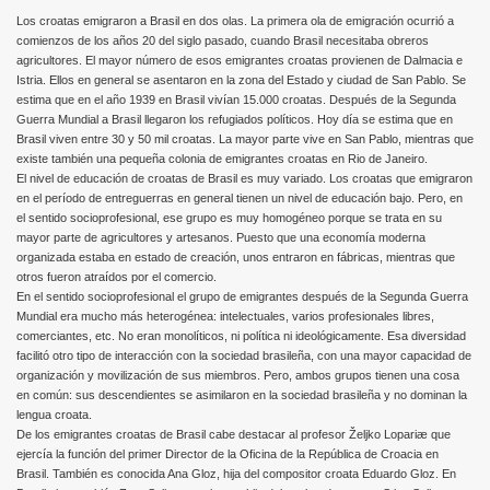
Los croatas emigraron a Brasil en dos olas. La primera ola de emigración ocurrió a
comienzos de los años 20 del siglo pasado, cuando Brasil necesitaba obreros
agricultores. El mayor número de esos emigrantes croatas provienen de Dalmacia e
Istria. Ellos en general se asentaron en la zona del Estado y ciudad de San Pablo. Se
estima que en el año 1939 en Brasil vivían 15.000 croatas. Después de la Segunda
Guerra Mundial a Brasil llegaron los refugiados políticos. Hoy día se estima que en
Brasil viven entre 30 y 50 mil croatas. La mayor parte vive en San Pablo, mientras que
existe también una pequeña colonia de emigrantes croatas en Rio de Janeiro.
El nivel de educación de croatas de Brasil es muy variado. Los croatas que emigraron
en el período de entreguerras en general tienen un nivel de educación bajo. Pero, en
el sentido socioprofesional, ese grupo es muy homogéneo porque se trata en su
mayor parte de agricultores y artesanos. Puesto que una economía moderna
organizada estaba en estado de creación, unos entraron en fábricas, mientras que
otros fueron atraídos por el comercio.
En el sentido socioprofesional el grupo de emigrantes después de la Segunda Guerra
Mundial era mucho más heterogénea: intelectuales, varios profesionales libres,
comerciantes, etc. No eran monolíticos, ni política ni ideológicamente. Esa diversidad
facilitó otro tipo de interacción con la sociedad brasileña, con una mayor capacidad de
organización y movilización de sus miembros. Pero, ambos grupos tienen una cosa
en común: sus descendientes se asimilaron en la sociedad brasileña y no dominan la
lengua croata.
De los emigrantes croatas de Brasil cabe destacar al profesor Željko Lopariæ que
ejercía la función del primer Director de la Oficina de la República de Croacia en
Brasil. También es conocida Ana Gloz, hija del compositor croata Eduardo Gloz. En