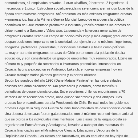
comerciantes, 41 empleados privados, 4 eran albañiles, 2 herreros, 2 ingenieros, 4
mecánicos y 1 pintor. Estructura social parecida no se encuentra en ningún lugar de la
época entre nuestros emigrantes. Ahí crecieron los más exitosos emigrantes croatas
– empresarios, hasta la Primera Guerra Mundial. Luego de esa guerra la política
económica de Chile intentaba promover la industria y recién entonces los croatas se
dirigen camino a Santiago y Valparaiso. La segunda y la tercera generación de
emigrantes croatas tienen un campo de acción más largo y más amplio; gradualmente
ocupan posiciones importante en la sociedad, por ejemplo como médicos, ingenieros,
abogados, profesores, periodistas, funcionarios estatales y hasta como políticos.
La mayor parte de emigrantes croatas de Chile pertenecen a la población de alta
educación, y son considerados un grupo de emigrantes muy renombrados. Existe un
número muy pequeño de retornados o inversores potenciales, interesados en
Croacia; la única excepción es Andrónico Luksich, en cuyas empresas hoy en
Croacia trabajan varios jóvenes gestores y expertos chilenos.
Según los sondeos del año 1990 (Dane Mataiæ Pavièiæ) en las universidades
chilenas actuaban alrededor de 140 profesores y lectores, como también 80
periodistas de descendencia croata. Entre escritores chilenos encontramos a 70
literarios de descendencia croata, unos quince sacerdotes y dos obispos. Dos
croatas fueron candidatos para la Presidencia de Chile. En casi todos los gobiernos
croatas luego de la Segunda Guerra Mundial hubo ministros de descendencia croata.
Una decena de croatas fueron galardoneados con el máximo reconocimiento nacional
que se otorga a los individuales más meritosos. Las clases de la lengua croata se
organizan en Punta Arenas y Antofagasta, llevadas a cabo por dos maestras de
Croacia financiadas por el Ministerio de Ciencia, Educación y Deportes de la
República de Croacia. Las clases son facultativas, en las escuelas no hay hijos de