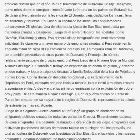
crónicas relatan que en el año 1573 el terrateniente de Dubrovnik Basilije Basiljeviæ,
como miles de otros europeos, intentó hacer la fortuna en los países de Sudamérica.
Se dirigó al Perú atraído por la leyenda de El Dorado, vieja ciudad de los Incas, llena
de secretos y riquezas. En Cusco, la capital de los incas, los conquistadores
construyeron 28 iglesias. Una de ellas era la iglesia de San Blas, construida por
marineros croatas y Basiljeviæ. Luego de él al Perú llegaron los apellidos como
Divoèiæ, Škrabonja y otros. Esa primera ola de inmigración era exclusivamente
individual. Se observa un mayor número de emigrantes croatas al Perú recién en la
segunda mitad del siglo XIX y comienzos del siglo XX. La mayoría eran de Dubrovnik,
pero también provenían de otras partes de Dalmacia y Primorje. Un número
relativamente pequeño de croatas emigró al Perú luego de la Primera Guerra Mundial.
A finales del siglo XIX florecía el trabajo de exportación de abono de guano, y entraron
en ese trabajo, y lograron algunos croatas la familia Bjelovuèiæ de la isla de Pelješac y
Tomas Doriæ. Con la liberación del gobierno colonial y el establecimiento de la
República del Perú, el estado peruano inicia la minería, lo que incitó a muchos croatas
a asentarse en los Andes y entre los primeros empiezan con la explotación de cobre,
oro y plata. De esta manera a finales del siglo XIX en el pueblo andino de Cerro de
Pasco los croatas- en su mayoría de la región de Dubrovnik- representaban la colonia
de extranjeros más significante.
Luego de la Segunda Guerra Mundial al Perú llegó un grupo de alrededor de mil
emigrantes políticos croatas de todas las partes de Croacia. El sentimiento nacional
de esos emigrantes era bastante destacado, a diferencia de los viejos emigrantes que
cultivaban patriotismos locales de manera tal que en su Hogar en Lima prevalía una
total atmósfera de Dubrovnik con la estatua de San Blas. Entre los viejos y los nuevos
emigrantes, desgraciadamente, no hubo ningún contacto.