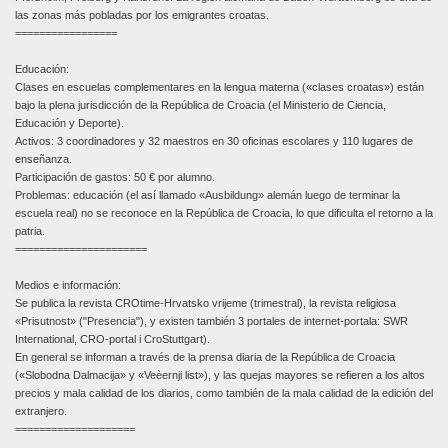
las zonas más pobladas por los emigrantes croatas.
=================
Educación:
Clases en escuelas complementares en la lengua materna («clases croatas») están
bajo la plena jurisdicción de la República de Croacia (el Ministerio de Ciencia,
Educación y Deporte).
Activos: 3 coordinadores y 32 maestros en 30 oficinas escolares y 110 lugares de
enseñanza.
Participación de gastos: 50 € por alumno.
Problemas: educación (el así llamado «Ausbildung» alemán luego de terminar la
escuela real) no se reconoce en la República de Croacia, lo que dificulta el retorno a la
patria.
======================
Medios e información:
Se publica la revista CROtime-Hrvatsko vrijeme (trimestral), la revista religiosa
«Prisutnost» ("Presencia"), y existen también 3 portales de internet-portala: SWR
International, CRO-portal i CroStuttgart).
En general se informan a través de la prensa diaria de la República de Croacia
(«Slobodna Dalmacija» y «Veèernji list»), y las quejas mayores se refieren a los altos
precios y mala calidad de los diarios, como también de la mala calidad de la edición del
extranjero.
====================