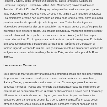
(ajedrez y fútbol), como también una biblioteca. Existe también la Cámara de
Comercio Uruguayo- Croata (Av. Millan 2580, Montevideo) cuyo Presidente es
Francisco Krešimir Èizmiæ. En Uruguay no hay misión católica croata, pero padre
Jozo Peraniæ de Buenos Aires viene a veces y da la misa para nuestros emigrantes.
Los emigrantes croatas son interesados en libros en la lengua croata, antes que nada
para los manules de aprendizaje de la lengua croata. Todos los domingos en
Montevideo se transmite el programa radial en las lenguas croata y española para los
miembros de la diáspora croata. Los croatas del Uruguay mantienen contacto regular
con la Embajada de la República de Croaica en Buenos Aires (por teléfono o por
correo electrónico). En Uruguay no se publica ningún periódico emigrante. El día 8 de
julio 2001 fue bendecida e inaugurada la Plaza de la República de Coraica en el
famoso lugar de veraneo Punta del Este, y el mayor mérito en su apertura lo tienen los
emigrantes croatas de Montevideo y Punta del Este, encabezados por el Sr. Frano
Èizmiæ.
Los croatas en Marruecos
En el Reino de Marruecos hay una pequeña comunidad croata con sólo una veintena
de personas. Los croatas son dispersos, viven en las ciudades de Casablanca,
Rabat y Tanger, y se trata de matrimonios mixtos. En su mayor parte frecuentan
escuelas francesas. Puesto que no existe vida mediática croata, los emigrantes se
enteran de los acontecimientos en la patria exclusivamente a trevés de la Embajada y,
últimamente, a través de internet. Hay un gran interés en lo que concierne a los
contactos en el campo de la economía, y por lo tanto a compañías croatas se les
ofrecen servicios con el objetivo de establecer contactos y hacer engocios en el