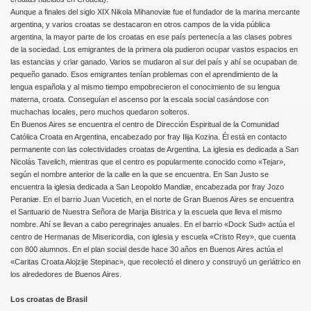
Aunque a finales del siglo XIX Nikola Mihanoviæ fue el fundador de la marina mercante
argentina, y varios croatas se destacaron en otros campos de la vida pública
argentina, la mayor parte de los croatas en ese país pertenecía a las clases pobres
de la sociedad. Los emigrantes de la primera ola pudieron ocupar vastos espacios en
las estancias y criar ganado. Varios se mudaron al sur del país y ahí se ocupaban de
pequeño ganado. Esos emigrantes tenían problemas con el aprendimiento de la
lengua española y al mismo tiempo empobrecieron el conocimiento de su lengua
materna, croata. Conseguían el ascenso por la escala social casándose con
muchachas locales, pero muchos quedaron solteros.
En Buenos Aires se encuentra el centro de Dirección Espiritual de la Comunidad
Católica Croata en Argentina, encabezado por fray Ilija Kozina. Él está en contacto
permanente con las colectividades croatas de Argentina. La iglesia es dedicada a San
Nicolás Tavelich, mientras que el centro es popularmente conocido como «Tejar»,
según el nombre anterior de la calle en la que se encuentra. En San Justo se
encuentra la iglesia dedicada a San Leopoldo Mandiæ, encabezada por fray Jozo
Peraniæ. En el barrio Juan Vucetich, en el norte de Gran Buenos Aires se encuentra
el Santuario de Nuestra Señora de Marija Bistrica y la escuela que lleva el mismo
nombre. Ahí se llevan a cabo peregrinajes anuales. En el barrio «Dock Sud» actúa el
centro de Hermanas de Misericordia, con iglesia y escuela «Cristo Rey», que cuenta
con 800 alumnos. En el plan social desde hace 30 años en Buenos Aires actúa el
«Caritas Croata Alojzije Stepinac», que recolectó el dinero y construyó un geriátrico en
los alrededores de Buenos Aires.
Los croatas de Brasil