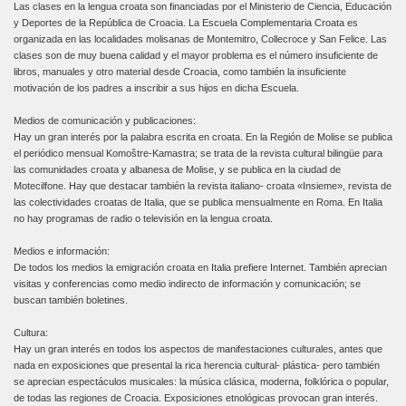
Las clases en la lengua croata son financiadas por el Ministerio de Ciencia, Educación
y Deportes de la República de Croacia. La Escuela Complementaria Croata es
organizada en las localidades molisanas de Montemitro, Collecroce y San Felice. Las
clases son de muy buena calidad y el mayor problema es el número insuficiente de
libros, manuales y otro material desde Croacia, como también la insuficiente
motivación de los padres a inscribir a sus hijos en dicha Escuela.
Medios de comunicación y publicaciones:
Hay un gran interés por la palabra escrita en croata. En la Región de Molise se publica
el periódico mensual Komoštre-Kamastra; se trata de la revista cultural bilingüe para
las comunidades croata y albanesa de Molise, y se publica en la ciudad de
Motecilfone. Hay que destacar también la revista italiano- croata «Insieme», revista de
las colectividades croatas de Italia, que se publica mensualmente en Roma. En Italia
no hay programas de radio o televisión en la lengua croata.
Medios e información:
De todos los medios la emigración croata en Italia prefiere Internet. También aprecian
visitas y conferencias como medio indirecto de información y comunicación; se
buscan también boletines.
Cultura:
Hay un gran interés en todos los aspectos de manifestaciones culturales, antes que
nada en exposiciones que presental la rica herencia cultural- plástica- pero también
se aprecian espectáculos musicales: la música clásica, moderna, folklórica o popular,
de todas las regiones de Croacia. Exposiciones etnológicas provocan gran interés.