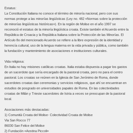
Estatus:
La Constitución Italiana no conoce el término de minoría nacional, pero con sus
normas protege a las minorías lingüísticas (Ley no. 482 «Normas sobre la protección
de minorías lingüísticas históricas»). En la región de Molise en el año 1997 se
reconoció el estatus de la minoría lingüística croata. Existe también el Acuerdo entre la
República de Croacia y la República Italiana sobre la Protección de las Minorías. El
Artículo 8o del mencionado Acuerdo se refiere a la libre expresión de la identidad y
herencía cultural, uso de la lengua materna en la vida privada y pública, como también
la fundación y mantenimiento de asociaciones e instituciones culturales.
Vida religiosa:
En Italia no hay misiones católicas croatas. Italia estaba dispuesta a pagar los gastos
de un sacerdote que sería encargado de la pastoral croata, pero no para el centro
pastoral. Los croatas se reúnen en la Iglesia de San Jerónimo de Roma, donde
sacerdotes croatas dan ceremonias y servicios religiosos, que ahí se encuentran en
estudios de posgrado en universidades papales de Roma. En las colectividades
croatas de Milán y Trieste sacerdotes de Istria a veces se preocupan de la pastoral
local.
Asociaciones más destacadas:
1) Comunità Croata del Molise- Colectividad Croata de Molise
Via San Rocco 77
86030 San Felice del Molise
2) Fundación «Aostina Piccoli»