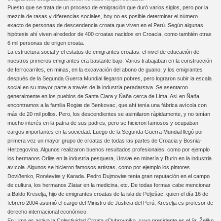
Puesto que se trata de un proceso de emigración que duró varios siglos, pero por la
mezcla de rasas y diferencias sociales, hoy no es posible determinar el número
exacto de personas de descendencia croata que viven en el Perú. Según algunas
hipótesis ahí viven alrededor de 400 croatas nacidos en Croacia, como también otras
6 mil personas de origen croata.
La estructura social y el estatus de emigrantes croatas: el nivel de educación de
nuestros primeros emigrantes era bastante bajo. Varios trabajaban en la construcción
de ferrocarriles, en minas, en la excavación del abono de guano, y los emigrantes
después de la Segunda Guerra Mundial llegaron pobres, pero lograron subir la escala
social en su mayor parte a través de la industria peradarstva. Se asentaron
generalmente en los pueblos de Santa Clara y Ñaña cerca de Lima. Así en Ñaña
encontramos a la familia Rogiæ de Benkovac, que ahí tenía una fábrica avícola con
más de 20 mil pollos. Pero, los descendientes se asimilaron rápidamente, y no tenían
mucho interés en la patria de sus padres, pero se hicieron famosos y ocupaban
cargos importantes en la sociedad. Luego de la Segunda Guerra Mundial llegó por
primera vez un mayor grupo de croatas de todas las partes de Croacia y Bosnia-
Herzegovina. Algunos realizaron buenos resultados profesionales, como por ejemplo
los hermanos Orliæ en la industria pesquera, Uoviæ en minería y Burin en la industria
avícola. Algunos se hicieron famosos artistas, como por ejemplo los pintores
Doviðenko, Ronèeviæ y Karada. Pedro Dujmoviæ tenía gran reputación en el campo
de cultura, los hermanos Zlatar en la medicina, etc. De todas formas cabe mencionar
a Baldo Kreselja, hijo de emigrantes croatas de la isla de Pelješac, quien el día 16 de
febrero 2004 asumió el cargo del Ministro de Justicia del Perú; Kreselja es profesor de
derecho internacional económico.
En Lima es activa la Colectividad Croata «Dubrovnik», cuyo presidente es el Sr. Željko