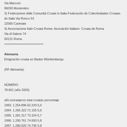
Via Marconi
86030 Montemitro
3) Federazione delle Comunità Croate in Italia-Federación de Colectividades Croatas
de Italia Via Ronco 53
22060 Carimate
4) Associazione Italo-Croata Roma- Asociación Italiano- Croata de Roma
Via di Salone 74
00131 Roma
=======================
Alemania
Emigración croata en Baden Württembergu
(RF Alemania):
NÚMERO:
78.661 (año 2003)
año extranjeros total croatas porcentaje
1993. 1.254.896 62.243 5,0
1994. 1.265.322 71.105 5,6
1995. 1.281.317 73.324 5,7
1996. 1.290.761 74.650 5,8
1997. 1.280.020 74.745 5,8