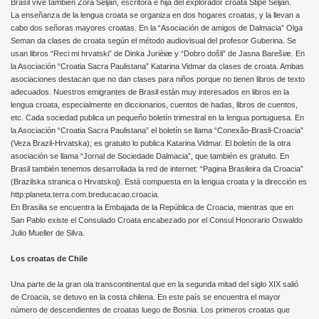
Brasil vive también Zora Seljan, escritora e hija del explorador croata Stipe Seljan.
La enseñanza de la lengua croata se organiza en dos hogares croatas, y la llevan a
cabo dos señoras mayores croatas. En la “Asociación de amigos de Dalmacia” Olga
Seman da clases de croata según el método audiovisual del profesor Guberina. Se
usan libros “Reci mi hrvatski” de Dinka Jurièiæ y “Dobro došli” de Jasna Barešiæ. En
la Asociación “Croatia Sacra Paulistana” Katarina Vidmar da clases de croata. Ambas
asociaciones destacan que no dan clases para niños porque no tienen libros de texto
adecuados. Nuestros emigrantes de Brasil están muy interesados en libros en la
lengua croata, especialmente en diccionarios, cuentos de hadas, libros de cuentos,
etc. Cada sociedad publica un pequeño boletín trimestral en la lengua portuguesa. En
la Asociación “Croatia Sacra Paulistana” el boletín se llama “Conexão-Brasil-Croacia”
(Veza Brazil-Hrvatska); es gratuito lo publica Katarina Vidmar. El boletín de la otra
asociación se llama “Jornal de Sociedade Dalmacia”, que también es gratuito. En
Brasil también tenemos desarrollada la red de internet: “Pagina Brasileira da Croacia”
(Brazilska stranica o Hrvatskoj). Está compuesta en la lengua croata y la dirección es
http:planeta.terra.com.breducacao.croacia.
En Brasilia se encuentra la Embajada de la República de Croacia, mientras que en
San Pablo existe el Consulado Croata encabezado por el Consul Honorario Oswaldo
Julio Mueller de Silva.
Los croatas de Chile
Una parte de la gran ola transcontinental que en la segunda mitad del siglo XIX salió
de Croacia, se detuvo en la costa chilena. En este país se encuentra el mayor
número de descendientes de croatas luego de Bosnia. Los primeros croatas que