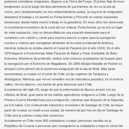
podemos considerar emigrantes, llegaron a la Tierra del Fuego. El primer flujo de esos
inmigrantes ocurrió luego del descubrimiento de yacimientos de oro en la isla de
Lenox, pero desilusionados en ese emprendimiento audaz, la mayoría de emigrantes
abandonó el trabajo y se asentó en Punta Arenas y Porvenir en vastas haciendas
(estancias) donde había mucho trabajo en la ganadería. En esos años fue observado
el crecimiento económico de la zona del sur chilena; Punta Arenas ya no era un lugar
de mala reputación, sino se desarrollaba en una estación importante para el
suministro con carbón y carne para muchos barcos a vapor para la navegación
costera y veleros que navegaban alrededor de la costa occidental de América,
mientras todavía no estaba abierto el Canal de Panamá (en el año 1924). En el año
1878 llegaron a Punta Arenas Mate Paraviæ de Bakar y Petar Zambeliæ de Boka
Kotorska. Marineros de profesión, ambos eran exitosos propietarios de buques para
la navegación por el Estrecho de Magallanes. En 1885 Marijan Matuliæ de Postire se
destacó como pionero de la numerosa inmigración de la isla de Braè. Más tarde
encontramos a croatas en el norte de Chile, en las regiones de Tarapaca y
Antofagasta. Mientras que «el oro amarillo» era de naturaleza pasadiza, en el norte la
salitre, «el oro blanco», era fuente de gran bienestar para Chile.
A comienzos del siglo XX, luego de que la enfermedad de filoxera arrasó con los
viñedos de Braè, gran parte de los isleños agricultores emigraron a Chile. Luego de la
Primera Guerra Mundial hubo poca emigración, mientras que después de la Segunda,
ya ni le había. Con el desarrollo industrial y económico de Santiago de Chile, la mayor
parte de croatas se mudó a esa ciudad, de manera tal que hoy en día en Santiago de
Chile vive la colonia croata más numerosa.
Actualmente en Chile viven 900 ciudadanos croatas (personas nacidas en la
República de Croacia o personas que consiguieron la ciudadanía croata en virtud del