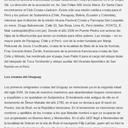
Siè. La dirección de la asociación es: Av. San Felipe 568 Jesús María. En Santa Clara
encontramos el Club Croata «Jadran». Existe sólo una misión católica croata para el
Perú y los países de Sudamérica (Chile, Paraguay, Bolivia, Ecuador y Colombia),
mientras que el director de la misión Vicaria Pastoral Croata y Parroquia San Leopoldo
es mons. Drago Balvanoviæ, Calle 10, San Borja, Lima 41, Perú (telefax: 3724711, E-
Mail: sanleopoldo@tsi.com.pe). Desde el año 1936 en Puente Piedra son activas las
Hijas de la Misericordia que tienen un instituto para niños pobres. Las monjas – en su
mayor parte de Paraguay, Chile y el Perú- son de la orden fundada por Marija
Petkoviæ de Jesús Crucificado, croata de la localidad de Blato de la isla de Korèula.
Fray Gerardo Antun Žerdin, fransiscano de la provincia franciscana croata de San
Cirilo y Método, fue nombrado por el papa Juan Pablo II para el cargo del obispo titular
del obispado de Tuca Terebentin y obispo auxiliar del Vicariato Apostólico de San
Ramón en el Perú.
Los croatas del Uruguay
Los primeros emigrantes croatas del Uruguay se mencionan ya en la segunda mitad
del siglo XVIII. Se trata de nuestros marineros que abandonaban buques venecianos
y españoles y se quedaban en Sudamérica. El testimonio más antiguo de ello es el
testamento de Šimun Matuliæ del año 1790, en el que se destaca que él nació en
Postire, isla de Braè, en la República Veneciana. En el testamento se mencionan otros
nombres y apellidos de los croatas a los que Matuliæ nombró a que se ocuparan de
sus propiedades en Buenos Aires y Montevideo. En el año 1837 llegó a Montevideo de
la localidad de Sutivan en la isla de Braè el navegante Filip Lukšiæ, quien ahí se hizo la