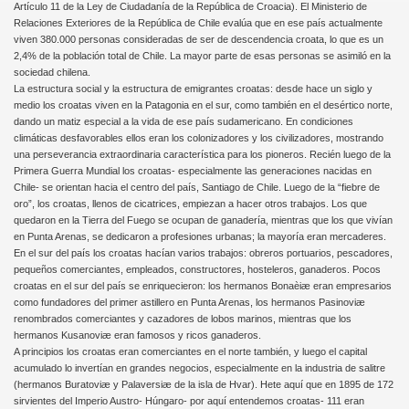
Artículo 11 de la Ley de Ciudadanía de la República de Croacia). El Ministerio de
Relaciones Exteriores de la República de Chile evalúa que en ese país actualmente
viven 380.000 personas consideradas de ser de descendencia croata, lo que es un
2,4% de la población total de Chile. La mayor parte de esas personas se asimiló en la
sociedad chilena.
La estructura social y la estructura de emigrantes croatas: desde hace un siglo y
medio los croatas viven en la Patagonia en el sur, como también en el desértico norte,
dando un matiz especial a la vida de ese país sudamericano. En condiciones
climáticas desfavorables ellos eran los colonizadores y los civilizadores, mostrando
una perseverancia extraordinaria característica para los pioneros. Recién luego de la
Primera Guerra Mundial los croatas- especialmente las generaciones nacidas en
Chile- se orientan hacia el centro del país, Santiago de Chile. Luego de la “fiebre de
oro”, los croatas, llenos de cicatrices, empiezan a hacer otros trabajos. Los que
quedaron en la Tierra del Fuego se ocupan de ganadería, mientras que los que vivían
en Punta Arenas, se dedicaron a profesiones urbanas; la mayoría eran mercaderes.
En el sur del país los croatas hacían varios trabajos: obreros portuarios, pescadores,
pequeños comerciantes, empleados, constructores, hosteleros, ganaderos. Pocos
croatas en el sur del país se enriquecieron: los hermanos Bonaèiæ eran empresarios
como fundadores del primer astillero en Punta Arenas, los hermanos Pasinoviæ
renombrados comerciantes y cazadores de lobos marinos, mientras que los
hermanos Kusanoviæ eran famosos y ricos ganaderos.
A principios los croatas eran comerciantes en el norte también, y luego el capital
acumulado lo invertían en grandes negocios, especialmente en la industria de salitre
(hermanos Buratoviæ y Palaversiæ de la isla de Hvar). Hete aquí que en 1895 de 172
sirvientes del Imperio Austro- Húngaro- por aquí entendemos croatas- 111 eran