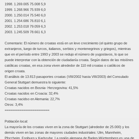
1998. 1.269.005 75.008 5,9
1999. 1.268.966 75.939 6,0
2000. 1.250.014 75.540 6,0
2001. 1.254.686 76.810 6,1
2002. 1.253.018 79.059 6,3
2003. 1.245.509 78.661 6,3
Comentario: El número de croatas está en un leve crecimiento (el quinto grupo de
extranjeros, luego de turcos, italianos, serbios y montenegrinos y griegos), mientras
que en el período entre 1993 y 2003 se redujo el número de yugoslavos, lo que se
puede interpretar con la obtención de ciudadanía croata. Según datos de las misiónes
católicas croatas, en esa zona viven alrededor de 110 mil croatas o católicos de
origen croata.
El análisis de 13.813 pasaportes croatas (VIII/2002 hasta VIII/2003) del Consulado
General Stuttgart demuestra lo siguiente:
Croatas nacidos en Bosnia- Herzegovina: 41,5%
Croatas nacidos en Croacia: 32,4%
Croatas nacidso en Alemania: 22,7%
Otros: 3,4%
========================
Población local:
La mayoría de los croatas viven en la zona de Stuttgart (alrededor de 25.000) y los
demás viven en las zonas de mayores ciudades industriales: Ulm, Mannheim,
Pforzheim, Freiburg y Karlsruhe. La región alemana de Baden-Württemberg es una de