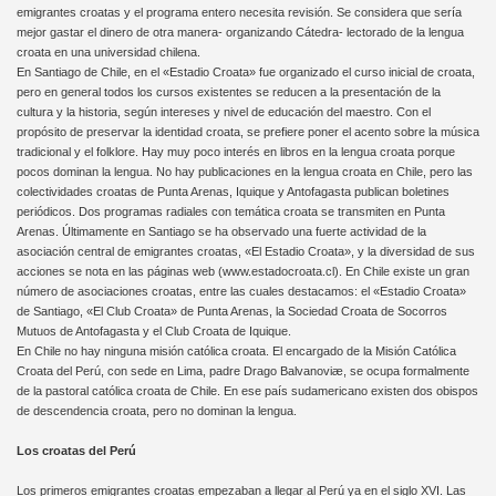
emigrantes croatas y el programa entero necesita revisión. Se considera que sería
mejor gastar el dinero de otra manera- organizando Cátedra- lectorado de la lengua
croata en una universidad chilena.
En Santiago de Chile, en el «Estadio Croata» fue organizado el curso inicial de croata,
pero en general todos los cursos existentes se reducen a la presentación de la
cultura y la historia, según intereses y nivel de educación del maestro. Con el
propósito de preservar la identidad croata, se prefiere poner el acento sobre la música
tradicional y el folklore. Hay muy poco interés en libros en la lengua croata porque
pocos dominan la lengua. No hay publicaciones en la lengua croata en Chile, pero las
colectividades croatas de Punta Arenas, Iquique y Antofagasta publican boletines
periódicos. Dos programas radiales con temática croata se transmiten en Punta
Arenas. Últimamente en Santiago se ha observado una fuerte actividad de la
asociación central de emigrantes croatas, «El Estadio Croata», y la diversidad de sus
acciones se nota en las páginas web (www.estadocroata.cl). En Chile existe un gran
número de asociaciones croatas, entre las cuales destacamos: el «Estadio Croata»
de Santiago, «El Club Croata» de Punta Arenas, la Sociedad Croata de Socorros
Mutuos de Antofagasta y el Club Croata de Iquique.
En Chile no hay ninguna misión católica croata. El encargado de la Misión Católica
Croata del Perú, con sede en Lima, padre Drago Balvanoviæ, se ocupa formalmente
de la pastoral católica croata de Chile. En ese país sudamericano existen dos obispos
de descendencia croata, pero no dominan la lengua.
Los croatas del Perú
Los primeros emigrantes croatas empezaban a llegar al Perú ya en el siglo XVI. Las