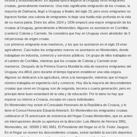
fortuna y brodovlasnikom. En aquella época llegaron al Uruguay otros emigrantes
croatas, generalmente marineros. Una más significante emigración de los croatas, la
mayoría de Dalmacia, llegó a Uruguay a finales del siglo 19, pero esos emigrantes no
lograron fundar una colonia de emigrantes ni dejar una huella más profunda en la vida
de su nueva patria. Entre los años 1924 y 1936 empezó una mayor emigración de los
croatas al Uruguay, generalmente a Montevideo. Algunos se asentaron en Cochillas
(cantero) Colonia y Carmelo. Se considera que hoy en Uruguay viven alrededor de 5
mil personas de origen croata.
Los primeros emigrante eran marineros, y los que se asentaron en el siglo 19 eran
agricultores. Casi todos los emigrantes nuevos se asentaron en Montevideo, donde
trabajaban en industria, comercio y servicios públicos. Un grupo de ellos trabajaba en
el cantero de Cochillas, mientras que los croatas de Colonia y Carmelo eran
marineros. Después de la Primera Guerra Mundial la vida de nuestros emigrantes del
Uruguay era difícil, pero durante el tiempo lograron establecer una vida segura.
Algunos se dedicaron a la agricultura, otros a la navegación, mientras que el mayor
número trabajaba en ingeniería civil y comercio. Hoy día la mayoría de descendientes
croatas que viven en Uruguay son de segunda, tercera o cuarta generación, pero en
principio tiene buen estandard de la vida y de educación. Por lo tatno no hay que
esperar su retorno a Croacia, excepto en casos individuales.
En Montevideo hoy existe el Consulado Honorario de la República de Croacia, y lo
tiene el Consul Honorario Eduardo Antonich. En Montevideo los emigrantes croatas
celebraron el 76 aniversario de existencia del Hogar Croata Montevideo, que es activo
sin interrupciones desde su apertura en la dirección: Luis Alberto de Herrera 3981,
Montevideo, tel.: 00589 2 481 0681. El Presidente del Hogar es el Sr. Fedor Jaugust.
En el Hogar se reunen los descendientes croatas, existe también la sección deportiva