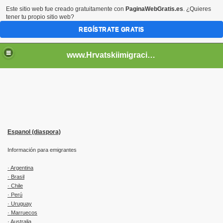
Este sitio web fue creado gratuitamente con
PaginaWebGratis.es
. ¿Quieres
tener tu propio sitio web?
REGÍSTRATE GRATIS
www.Hrvatskiimigracije.es.tl
Espanol (diaspora)
Información para emigrantes
· Argentina
· Brasil
· Chile
· Perú
· Uruguay
· Marruecos
· Australia