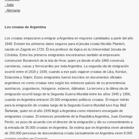
· Italia
· Alemania
Los croatas de Argentina
Los croatas empezaron a emigrar a Argentina en mayores cantidades a partir del año
1848. Existen los primeros datos seguros para el jesuita croata Nicolás Plantich,
nacido en Zagreb en 1720. Él era profesor de lógica en la Universidad Jesuita de
Córdoba. Entre los primeros emigrantes encontramos también al empresario
constructor Buratovich de la isla de Hvar, quien ya desde el año 1860 construía
carreteras, casas y ferrocarriles por toda Argentina. La segunda ola de emigración
ocurrió entre el 1918 y 1939, cuando a ese país viajaron croatas de Lika, Kordun,
Eslavonia y Srijem. Estos emigrantes fueron inscritos en documentos oficiales
argentinos no como croatas sino según los entonces países de su proveniencia:
austriacos, yugoslavos, húngaros, eslavos, dálmatas. La tercera y la última ola de
emigración ocurrió luego de la Segunda Guerra Mundial entre los años 1945 y 1956,
cuando en Argentina entraron 20.000 emigrantes políticos croatas. El mayor mérito
para la emigración de croatas luego de la Segunda Guerra Mundial tuvo fray Blaž
Štefaniæ, quien en el año 1939 llegó a Argentina como misionero encargado de
emigrantes croatas. El entonces presidente de la República Argentina, Juan Domingo
Perón, se puso de acuerdo con el director de la emigración y dio su consentimiento a
la entrada de 35.000 croatas en Argentina. Se estima que en Argentina viven alrededor
de 250.000 personas de descendencia croata (actualmente en Argentina viven 8.000
croatas nacidos en Croacia).